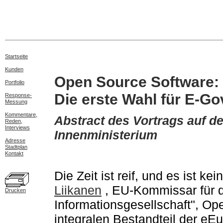
Startseite
Kunden
Open Source Software:
Portfolio
Die erste Wahl für E-G
Response-
Messung
Kommentare,
Abstract des Vortrags auf 
Reden,
Interviews
Innenministerium
Adresse
Stadtplan
Kontakt
Die Zeit ist reif, und es ist k
Liikanen
, EU-Kommissar für 
Drucken
Informationsgesellschaft", O
integralen Bestandteil der eEu