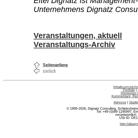
Eitel Dignatz ist Management
Unternehmens Dignatz Consul
Veranstaltungen, aktuell
Veranstaltungs-Archiv
Seitenanfang
zurück
Inhaltsverzeichn
Portfolio
|
Response-
Kommentare, Rede
Adresse
|
Stadt
© 1999-2026, Dignatz Consulting, Schleisshe
Tel: +49-(0)89-1295997, Em
verantwortlich: 
USt-ID: DE
http://alwa