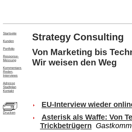
Startseite
Strategy Consulting
Kunden
Portfolio
Von Marketing bis Tec
Response-
Wir weisen den Weg
Messung
Kommentare,
Reden,
Interviews
Adresse
Stadtplan
Kontakt
EU-Interview wieder onlin
Drucken
Asterisk als Waffe: Von 
Trickbetrügern
Gastkomme