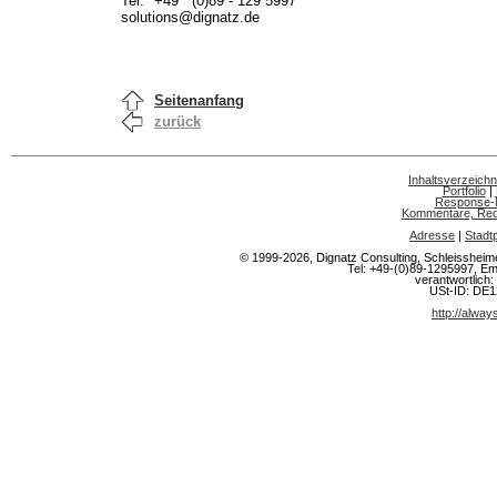
Tel.
+49 (0)89 - 129 5997
solutions@dignatz.de
Seitenanfang
zurück
Inhaltsverzeichn
Portfolio
|
Response-
Kommentare, Rede
Adresse
|
Stadt
© 1999-2026, Dignatz Consulting, Schleisshe
Tel: +49-(0)89-1295997, Em
verantwortlich: 
USt-ID: DE
http://alwa