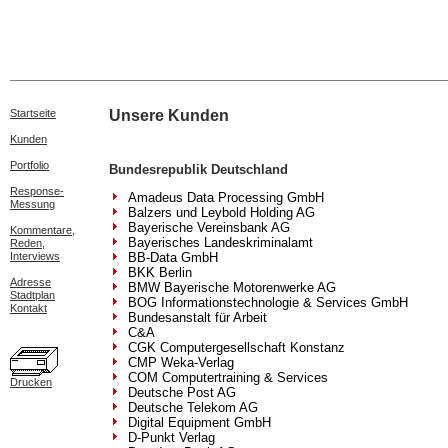
Startseite
Unsere Kunden
Kunden
Portfolio
Bundesrepublik Deutschland
Response-
Amadeus Data Processing GmbH
Messung
Balzers und Leybold Holding AG
Bayerische Vereinsbank AG
Kommentare,
Bayerisches Landeskriminalamt
Reden,
Interviews
BB-Data GmbH
BKK Berlin
Adresse
BMW Bayerische Motorenwerke AG
Stadtplan
BOG Informationstechnologie & Services GmbH
Kontakt
Bundesanstalt für Arbeit
C&A
CGK Computergesellschaft Konstanz
CMP Weka-Verlag
COM Computertraining & Services
Drucken
Deutsche Post AG
Deutsche Telekom AG
Digital Equipment GmbH
D-Punkt Verlag