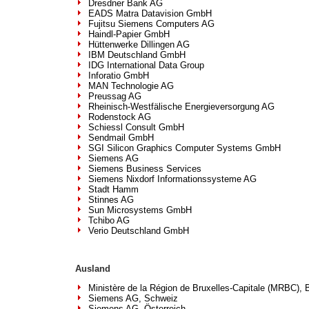
Dresdner Bank AG
EADS Matra Datavision GmbH
Fujitsu Siemens Computers AG
Haindl-Papier GmbH
Hüttenwerke Dillingen AG
IBM Deutschland GmbH
IDG International Data Group
Inforatio GmbH
MAN Technologie AG
Preussag AG
Rheinisch-Westfälische Energieversorgung AG
Rodenstock AG
Schiessl Consult GmbH
Sendmail GmbH
SGI Silicon Graphics Computer Systems GmbH
Siemens AG
Siemens Business Services
Siemens Nixdorf Informationssysteme AG
Stadt Hamm
Stinnes AG
Sun Microsystems GmbH
Tchibo AG
Verio Deutschland GmbH
Ausland
Ministère de la Région de Bruxelles-Capitale (MRBC), 
Siemens AG, Schweiz
Siemens AG, Österreich